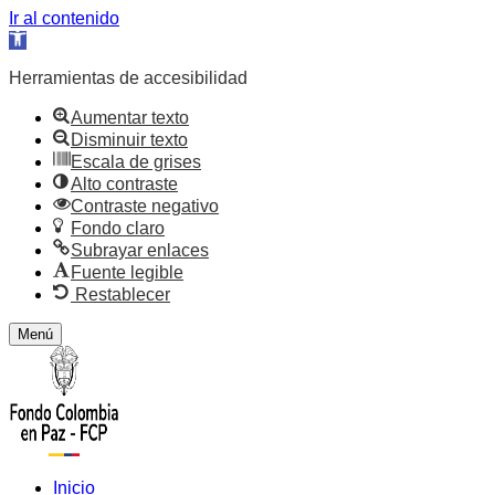
Ir al contenido
Abrir
barra
de
Herramientas de accesibilidad
herramientas
Aumentar texto
Disminuir texto
Escala de grises
Alto contraste
Contraste negativo
Fondo claro
Subrayar enlaces
Fuente legible
Restablecer
Menú
Inicio